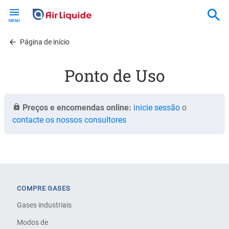
Skip
to
main
content
Página de início
Ponto de Uso
Preços e encomendas online:
inicie sessão
o
contacte os nossos consultores
COMPRE GASES
Gases industriais
Modos de