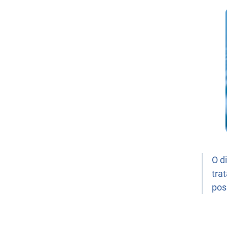
O d
tra
pos