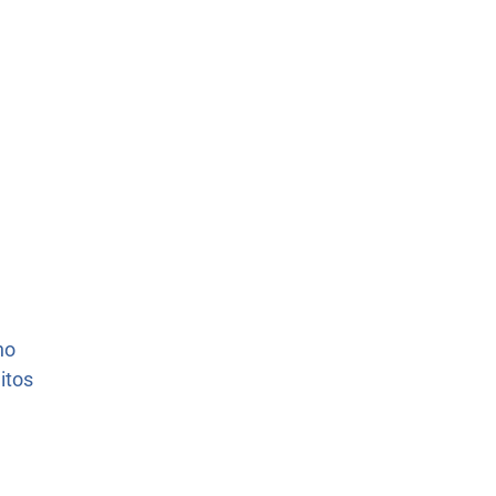
no
itos