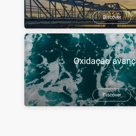
Discover
Os gases industriais como o oxigénio, dióxido d
soluções eficazes para o tratamento de águas res
indústrias, reduzindo frequentemente a ...
Oxidação avan
Discover
A injeção otimizada de ozono elimina os compost
biodegradáveis, reduz as bactérias filamentosas, e