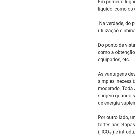
Em primeiro lugar
líquido, como os 
Na verdade, do po
utilização elimin
Do ponto de vista
como a obtenção d
equipados, etc.
As vantagens de
simples, necessi
moderado. Toda a
surgem quando se
de energia suple
Por outro lado, u
fortes nas etapa
(HCO
-) é introd
3