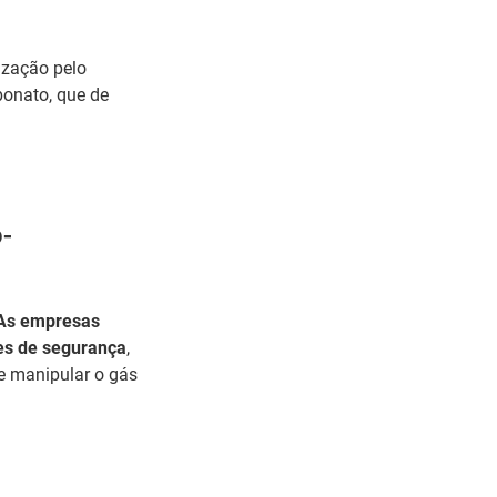
ização pelo
bonato, que de
o-
As empresas
ões de segurança
,
e manipular o gás