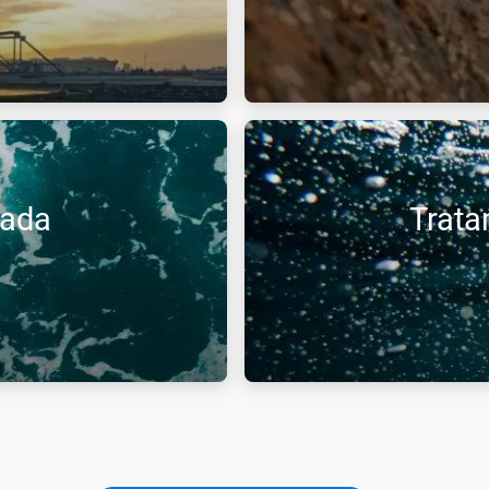
e carbono e ozono fornecem
A injeção de CO2 é uma solu
iduais em todas as
simples para neutralizar efl
fortes.
çada
Trata
os orgânicos não-
A injeção otimizada de oxigén
 elimina cor e odores.
picos de poluição sem constr
ambiental.