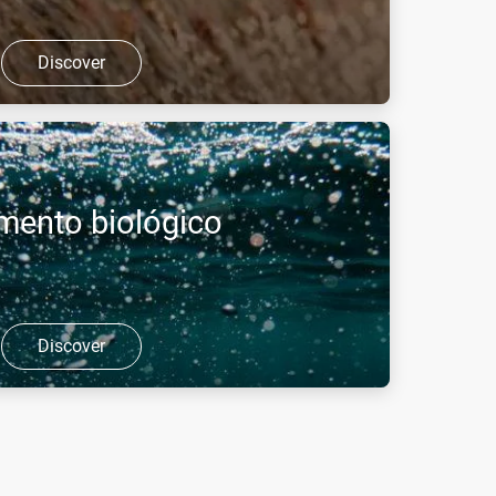
Discover
ção mais segura, mais económica e mais
uentes alcalinos do que o tratamento com ácidos
mento biológico
Discover
io puro em tanques biológicos, permite gerir
uir novos tanques, reduzindo o impacto