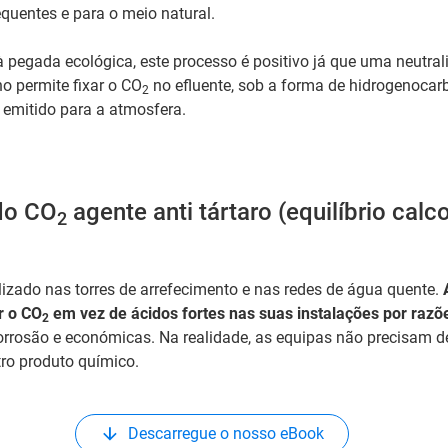
quentes e para o meio natural.
à pegada ecológica, este processo é positivo já que uma neutral
o permite fixar o CO
no efluente, sob a forma de hidrogenocar
2
 emitido para a atmosfera.
 do CO
agente anti tártaro (equilíbrio calc
2
lizado nas torres de arrefecimento e nas redes de água quente.
r o CO
em vez de ácidos fortes nas suas instalações por raz
2
orrosão e económicas. Na realidade, as equipas não precisam d
ro produto químico.
Descarregue o nosso eBook