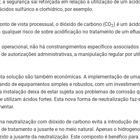
, a segurança sai reforçada em relação à utilização de um ácido
ácidos sulfúrico e clorhídrico, por exemplo.
nto de vista processual, o dióxido de carbono (CO
) é um ácido
2
a qualquer risco de sobre acidificação no tratamento de um eflue
 operacional, não há constrangimentos específicos associados 
e autorizações administrativas, a manipulação regular por uti
sta solução são também económicas. A implementação de uma 
tando de equipamentos simples e robustos, com um investiment
 instalação deixa de estar sujeita aos problemas de corrosão 
 utilizam ácidos fortes. Esta nova forma de neutralização fa
mentar.
ma neutralização com dióxido de carbono evita a introdução de 
s de tratamento a jusante e no meio natural. Apenas o hidrogen
uzido a jusante da neutralização. Este composto é benéfico para 