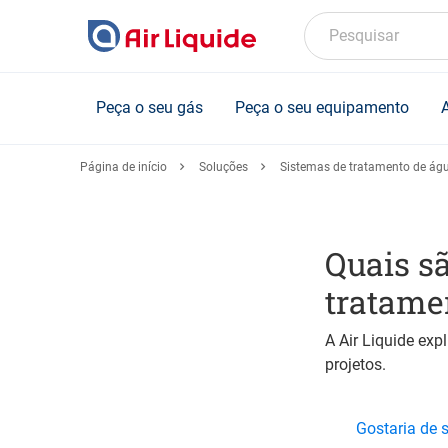
Skip
to
Pesquisar
main
content
Peça o seu gás
Peça o seu equipamento
Página de início
Soluções
Sistemas de tratamento de águ
Quais sã
tratame
A Air Liquide exp
projetos.
Gostaria de 