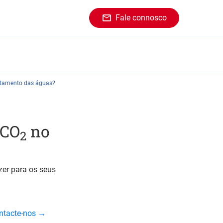
Fale connosco
ratamento das águas?
 CO
no
2
azer para os seus
ontacte-nos →