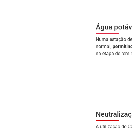
Água potáv
Numa estação de
normal,
permitind
na etapa de remi
Neutralizaç
A utilização de C