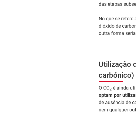
das etapas subse
No que se refere 
dióxido de carbon
outra forma seria
Utilização
carbónico)
O CO
é ainda uti
2
optam por utiliza
de ausência de c
nem qualquer out