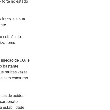
 forte no estado
 fraco, e a sua
nte.
a este ácido,
lizadores
injeção de CO
é
2
o bastante
que muitas vezes
z-se sem consumo
sais de ácidos
ocarbonato
a estabilidade