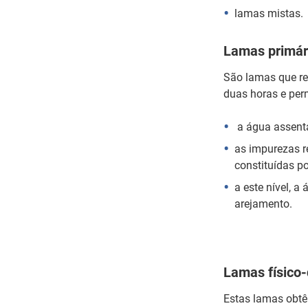
lamas mistas.
Lamas primár
São lamas que re
duas horas e perm
a água assent
as impurezas r
constituídas po
a este nível, a
arejamento.
Lamas físico
Estas lamas obtê