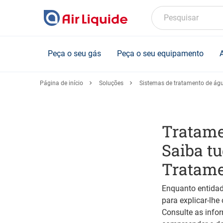
Skip
to
Pesquisar
main
content
Peça o seu gás
Peça o seu equipamento
Página de início
Soluções
Sistemas de tratamento de águ
Tratame
Saiba t
Tratame
Enquanto entidad
para explicar-lh
Consulte as info