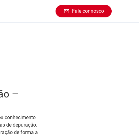
Fale connosco
ão –
seu conhecimento
mas de depuração.
uração de forma a