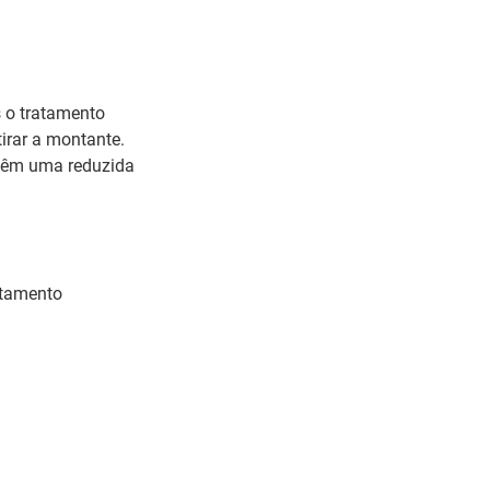
 o tratamento
tirar a montante.
ntêm uma reduzida
atamento