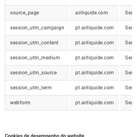
source_page
airliquide.com
Sess
session_utm_campaign
pt.airliquide.com
Sess
session_utm_content
pt.airliquide.com
Sess
session_utm_medium
pt.airliquide.com
Sess
session_utm_source
pt.airliquide.com
Sess
session_utm_term
pt.airliquide.com
Sess
webform
pt.airliquide.com
Sess
Cookies de desempenho do website