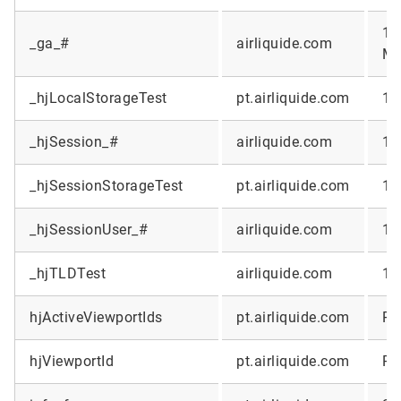
14
_ga_#
airliquide.com
Mo
_hjLocalStorageTest
pt.airliquide.com
1 
_hjSession_#
airliquide.com
1 
_hjSessionStorageTest
pt.airliquide.com
1 
_hjSessionUser_#
airliquide.com
1 
_hjTLDTest
airliquide.com
1 
hjActiveViewportIds
pt.airliquide.com
Pe
hjViewportId
pt.airliquide.com
Pe