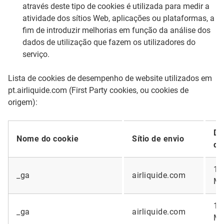
através deste tipo de cookies é utilizada para medir a
atividade dos sítios Web, aplicações ou plataformas, a
fim de introduzir melhorias em função da análise dos
dados de utilização que fazem os utilizadores do
serviço.
Lista de cookies de desempenho de website utilizados em
pt.airliquide.com (First Party cookies, ou cookies de
origem):
Du
Nome do cookie
Sítio de envio
do
14
_ga
airliquide.com
Mo
14
_ga
airliquide.com
Mo