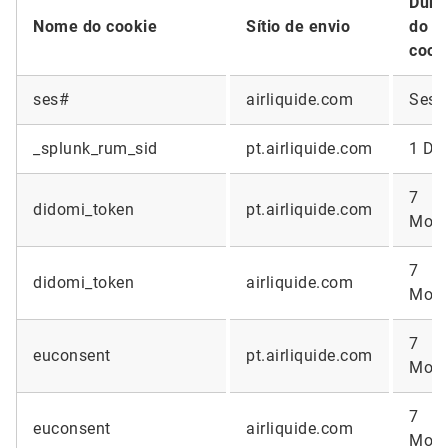
Dura
Nome do cookie
Sítio de envio
do
cook
ses#
airliquide.com
Sess
_splunk_rum_sid
pt.airliquide.com
1 Da
7
didomi_token
pt.airliquide.com
Mont
7
didomi_token
airliquide.com
Mont
7
euconsent
pt.airliquide.com
Mont
7
euconsent
airliquide.com
Mont