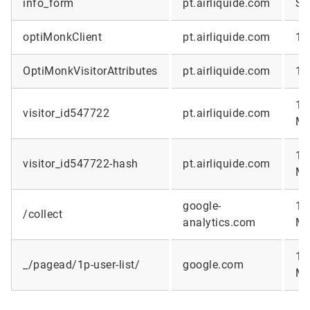
info_form
pt.airliquide.com
Se
optiMonkClient
pt.airliquide.com
1 
OptiMonkVisitorAttributes
pt.airliquide.com
1 
14
visitor_id547722
pt.airliquide.com
Mo
14
visitor_id547722-hash
pt.airliquide.com
Mo
google-
14
/collect
analytics.com
Mo
14
_/pagead/1p-user-list/
google.com
Mo