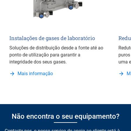
Instalações de gases de laboratório
Redu
Soluções de distribuição desde a fonte até ao
Redut
ponto de utilização para garantir a
puros
integridade dos seus gases.
uma e
Mais informação
M
Não encontra o seu equipamento?
Contacte-nos, o nosso serviço de apoio ao cliente está à