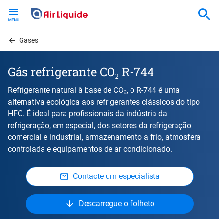
Skip
to
main
content
Gases
Gás refrigerante CO₂ R-744
Refrigerante natural à base de CO₂, o R-744 é uma
alternativa ecológica aos refrigerantes clássicos do tipo
HFC. É ideal para profissionais da indústria da
refrigeração, em especial, dos setores da refrigeração
comercial e industrial, armazenamento a frio, atmosfera
controlada e equipamentos de ar condicionado.
Contacte um especialista
Descarregue o folheto