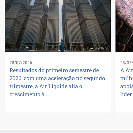
28/07/2026
23/07
Resultados do primeiro semestre de
A Air
2026: com uma aceleração no segundo
milh
trimestre, a Air Liquide alia o
apoi
crescimento à…
líde