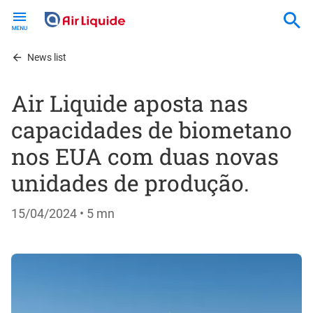
Skip
to
main
content
News list
Air Liquide aposta nas
capacidades de biometano
nos EUA com duas novas
unidades de produção.
15/04/2024
• 5 mn