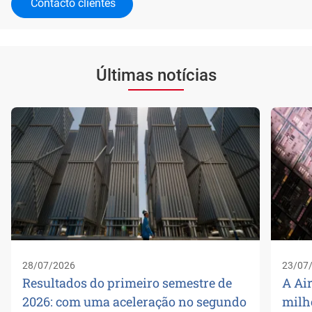
Contacto clientes
Últimas notícias
28/07/2026
23/07
Resultados do primeiro semestre de
A Air
2026: com uma aceleração no segundo
milh