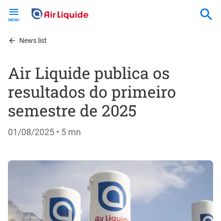
Skip
to
main
content
News list
Air Liquide publica os
resultados do primeiro
semestre de 2025
01/08/2025
• 5 mn