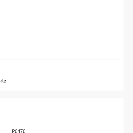
rte
P0470