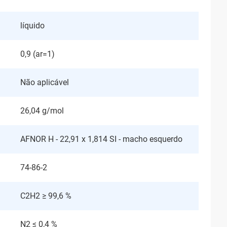
líquido
0,9 (ar=1)
Não aplicável
26,04 g/mol
AFNOR H - 22,91 x 1,814 SI - macho esquerdo
74-86-2
C2H2 ≥ 99,6 %
N2 ≤ 0,4 %