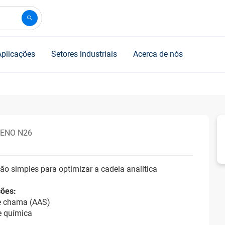
Aplicações
Setores industriais
Acerca de nós
LENO N26
ão simples para optimizar a cadeia analítica
ções:
e chama (AAS)
e química