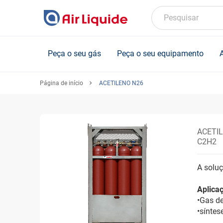
Skip
to
Pesquisar
main
content
Peça o seu gás
Peça o seu equipamento
Página de início
ACETILENO N26
ACETI
C2H2
A soluç
Aplica
•Gas d
•síntes