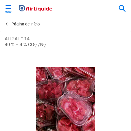
Skip
to
main
content
Página de início
ALIGAL™ 14
40 % ± 4 % CO
/N
2
2