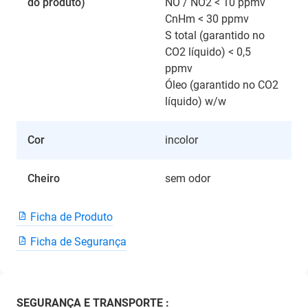
do produto)
NO / NO2 < 10 ppmv
CnHm < 30 ppmv
S total (garantido no
CO2 líquido) < 0,5
ppmv
Óleo (garantido no CO2
líquido) w/w
Cor
incolor
Cheiro
sem odor
Ficha de Produto
Ficha de Segurança
SEGURANÇA E TRANSPORTE :