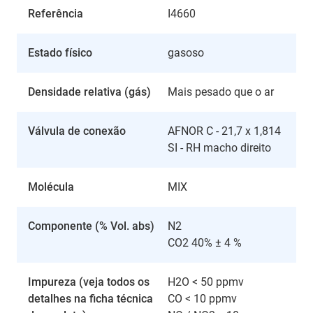
Referência
I4660
Estado físico
gasoso
Densidade relativa (gás)
Mais pesado que o ar
Válvula de conexão
AFNOR C - 21,7 x 1,814
SI - RH macho direito
Molécula
MIX
Componente (% Vol. abs)
N2
CO2 40% ± 4 %
Impureza (veja todos os
H2O < 50 ppmv
detalhes na ficha técnica
CO < 10 ppmv