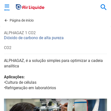
Skip
to
main
content
Página de início
ALPHAGAZ 1 CO2
Dióxido de carbono de alta pureza
CO2
ALPHAGAZ, é a solução simples para optimizar a cadeia
analítica
Aplicações:
•Cultura de células
•Refrigeração em laboratórios