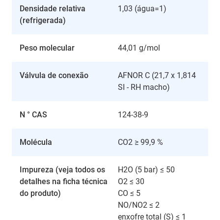
Densidade relativa
1,03 (água=1)
(refrigerada)
Peso molecular
44,01 g/mol
Válvula de conexão
AFNOR C (21,7 x 1,814
SI - RH macho)
N ° CAS
124-38-9
Molécula
CO2 ≥ 99,9 %
Impureza (veja todos os
H2O (5 bar) ≤ 50
detalhes na ficha técnica
O2 ≤ 30
do produto)
CO ≤ 5
NO/NO2 ≤ 2
enxofre total (S) ≤ 1