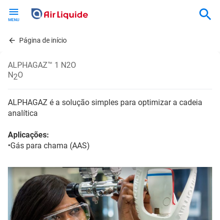
Skip
to
main
content
Página de início
ALPHAGAZ™ 1 N2O
N
O
2
ALPHAGAZ é a solução simples para optimizar a cadeia
analítica
Aplicações:
•Gás para chama (AAS)