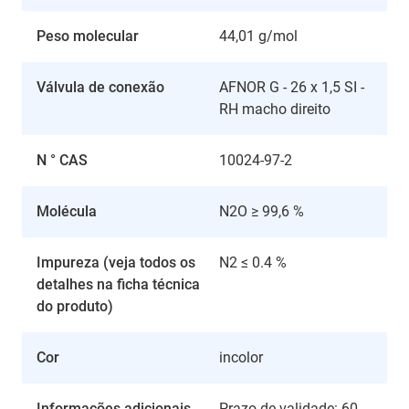
Peso molecular
44,01 g/mol
Válvula de conexão
AFNOR G - 26 x 1,5 SI -
RH macho direito
N ° CAS
10024-97-2
Molécula
N2O ≥ 99,6 %
Impureza (veja todos os
N2 ≤ 0.4 %
detalhes na ficha técnica
do produto)
Cor
incolor
Informações adicionais
Prazo de validade: 60