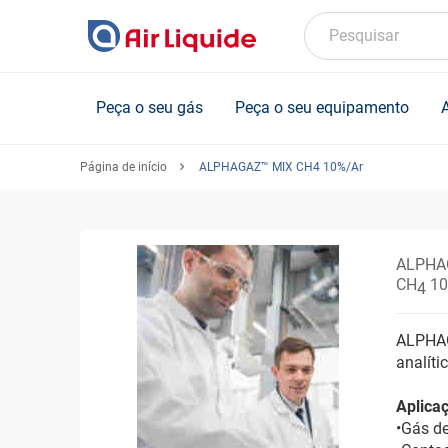
Skip
to
Pesquisar
main
content
Peça o seu gás
Peça o seu equipamento
Página de início
ALPHAGAZ™ MIX CH4 10%/Ar
ALPHA
CH
10
4
ALPHAG
analíti
Aplica
•Gás de