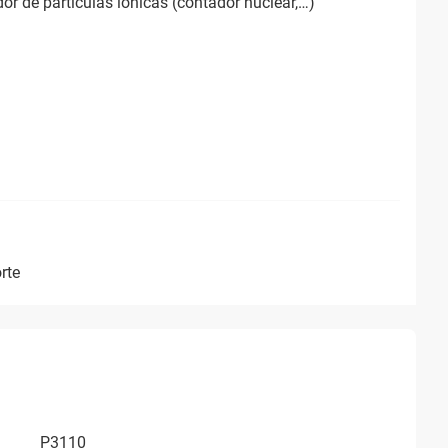
or de particulas ionicas (contador nuclear,…)
rte
P3110