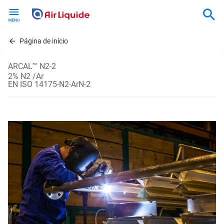
Skip
to
main
content
Página de início
ARCAL™ N2-2
2% N2 /Ar
EN ISO 14175-N2-ArN-2