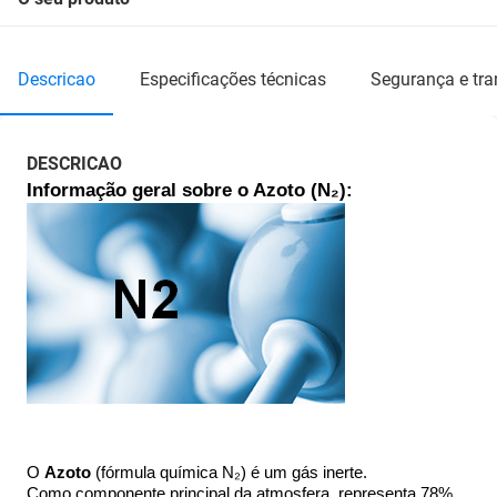
descricao
especificações técnicas
segurança e tr
DESCRICAO
Informação geral sobre o Azoto (N₂): 
O 
Azoto 
(fórmula química N₂) é um gás inerte. 
Como componente principal da atmosfera, representa 78% 