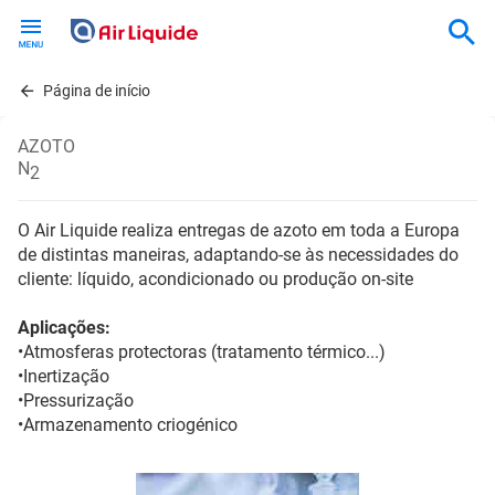
Skip
to
main
content
Página de início
AZOTO
N
2
O Air Liquide realiza entregas de azoto em toda a Europa
de distintas maneiras, adaptando-se às necessidades do
cliente: líquido, acondicionado ou produção on-site
Aplicações:
•Atmosferas protectoras (tratamento térmico...)
•Inertização
•Pressurização
•Armazenamento criogénico