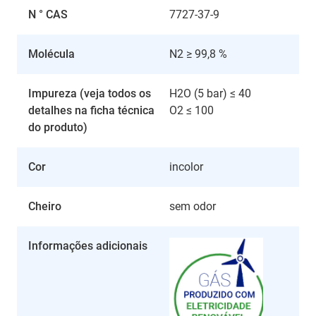
N ° CAS
7727-37-9
Molécula
N2 ≥ 99,8 %
Impureza (veja todos os
H2O (5 bar) ≤ 40
detalhes na ficha técnica
O2 ≤ 100
do produto)
Cor
incolor
Cheiro
sem odor
Informações adicionais