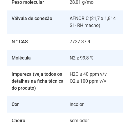
Peso molecular
28,01 g/mol
Válvula de conexão
AFNOR C (21,7 x 1,814
SI - RH macho)
N ° CAS
7727-37-9
Molécula
N2 ≥ 99,8 %
Impureza (veja todos os
H2O ≤ 40 ppm v/v
detalhes na ficha técnica
O2 ≤ 100 ppm v/v
do produto)
Cor
incolor
Cheiro
sem odor