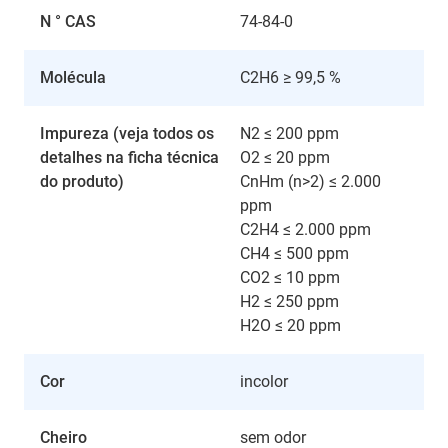
N ° CAS
74-84-0
Molécula
C2H6 ≥ 99,5 %
Impureza (veja todos os
N2 ≤ 200 ppm
detalhes na ficha técnica
O2 ≤ 20 ppm
do produto)
CnHm (n>2) ≤ 2.000
ppm
C2H4 ≤ 2.000 ppm
CH4 ≤ 500 ppm
CO2 ≤ 10 ppm
H2 ≤ 250 ppm
H2O ≤ 20 ppm
Cor
incolor
Cheiro
sem odor