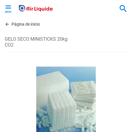
Skip
to
main
content
Página de início
GELO SECO MINISTICKS 20kg
CO2