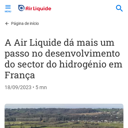
Skip
to
main
content
Página de início
A Air Liquide dá mais um
passo no desenvolvimento
do sector do hidrogénio em
França
18/09/2023
• 5 mn