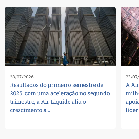
28/07/2026
23/07
Resultados do primeiro semestre de
A Air
2026: com uma aceleração no segundo
milh
trimestre, a Air Liquide alia o
apoi
crescimento à…
líde