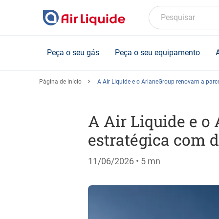
Skip
to
Pesquisar
main
content
Peça o seu gás
Peça o seu equipamento
Página de início
A Air Liquide e o ArianeGroup renovam a parce
A Air Liquide e o
estratégica com d
11/06/2026
• 5 mn