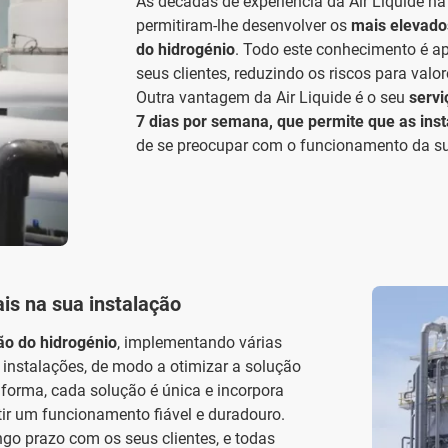
As décadas de experiência da Air Liquide na 
permitiram-lhe desenvolver os
mais elevado
do hidrogénio
. Todo este conhecimento é ap
seus clientes, reduzindo os riscos para valor
Outra vantagem da Air Liquide é o seu
servi
7 dias por semana, que permite que as in
de se preocupar com o funcionamento da su
is na sua instalação
ção do hidrogénio
, implementando várias
 instalações, de modo a otimizar a solução
forma, cada solução é única e incorpora
ir um funcionamento fiável e duradouro.
ngo prazo com os seus clientes, e todas