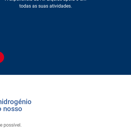
todas as suas atividades.
hidrogénio
o nosso
e possível.