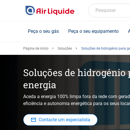
Skip
to
Pesquisar
main
content
Peça o seu gás
Peça o seu equipamento
Página de início
Soluções
Soluções de hidrogénio para g
Soluções de hidrogénio 
energia
Aceda a energia 100% limpa fora da rede com gerado
eficiência e autonomia energética para os seus loca
Contacte um especialista