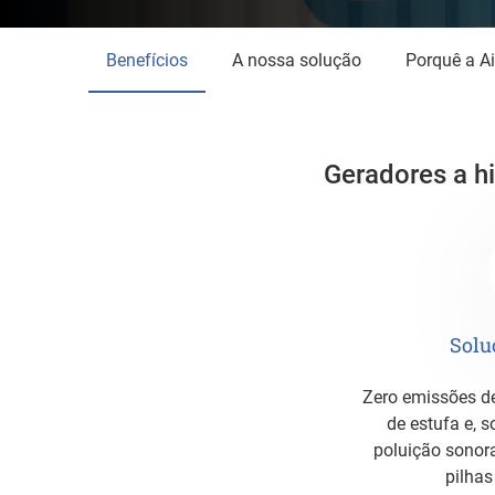
Benefícios
A nossa solução
Porquê a A
Geradores a h
Solu
Zero emissões de NOx, de gases com efeito
de estufa e, 
poluição sonor
pilhas