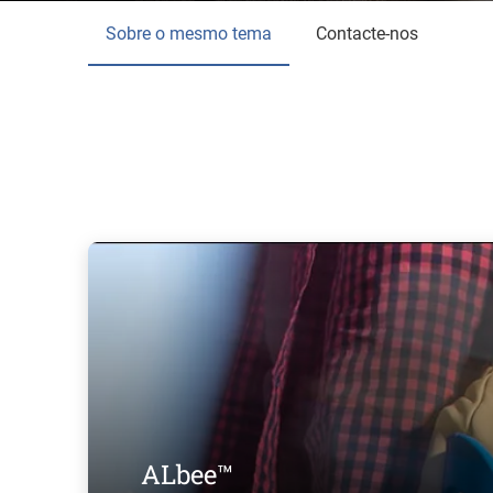
Sobre o mesmo tema
Contacte-nos
ALbee™