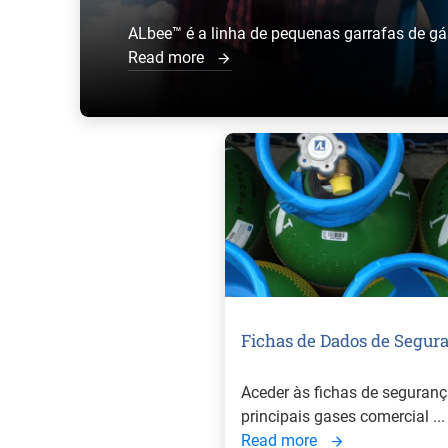
ALbee™ é a linha de pequenas garrafas de gás p
Read more
Fichas de Dados de Segur
Aceder às fichas de seguran
principais gases comercial ...
Read more