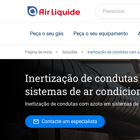
Skip
to
Pesquisar
main
content
Peça o seu gás
Peça o seu equipamento
Página de início
Soluções
Inertização de condutas com a
Inertização de conduta
sistemas de ar condicio
Inertização de condutas com azoto em sistemas de 
Contacte um especialista