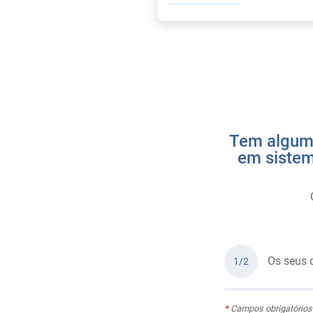
Tem alguma
em sistem
Os seus 
1/2
*
Campos obrigatórios