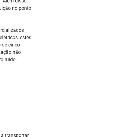
. Além disso,
uição no ponto
rcializados
étricos, estes
 de cinco
ização não
o ruído.
a transportar