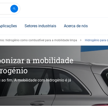
Aplicações
Setores industriais
Acerca de nós
énio: hidrogénio como combustível para a mobilidade limpa
Hidrogénio para d
bonizar a mobilidade
drogénio
 ao fim. A mobilidade com hidrogénio é já