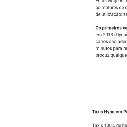
Estas viagens r
os motores de 
de utilização: z
Os primeiros ve
em 2013 (Hyund
carros são ade
minutos para r
produz qualquer
Táxis Hype em P
Táxis 100% de hi