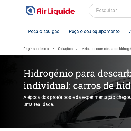
Skip
to
Pesquisar
main
content
Peça o seu gás
Peça o seu equipamento
Página de início
Soluções
Veículos com célula de hidrog
Hidrogénio para descar
individual: carros de hi
A época dos protótipos e da experimentação chegou
uma realidade.