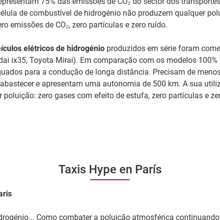
epresentam 75% das emissões de CO₂ do sector dos transportes
célula de combustível de hidrogénio não produzem qualquer pol
ero emissões de CO₂, zero partículas e zero ruído.
ículos elétricos de hidrogénio
produzidos em série foram come
ai ix35, Toyota Mirai). Em comparação com os modelos 100% el
quados para a condução de longa distância. Precisam de menos
eabastecer e apresentam uma autonomia de 500 km. A sua util
 poluição: zero gases com efeito de estufa, zero partículas e zer
Taxis Hype en París
aris
drogénio... Como combater a poluição atmosférica continuando 