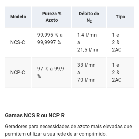
Pureza %
Débito de
Modelo
Tipo
Azoto
N
2
99,995 % a
1,4 l/mn
1 e
NCS-C
99,9997 %
a
2 &
21,5 l/mn
2AC
33 l/mn
1 e
97 % a 99,9
NCP-C
a
2 &
%
70 l/mn
2AC
Gamas NCS R ou NCP R
Geradores para necessidades de azoto mais elevadas que
permitem utilizar a sua rede de ar comprimido.