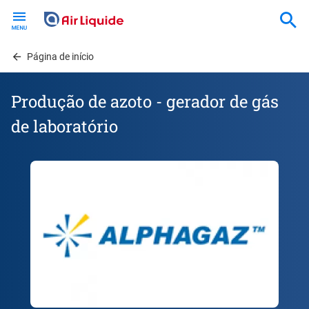
Skip
to
main
content
Página de início
Produção de azoto - gerador de gás
de laboratório