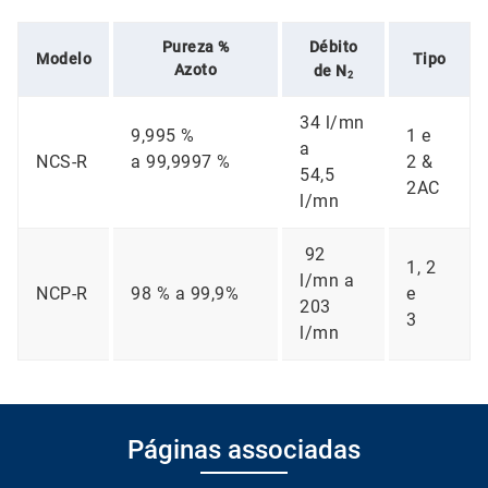
Pureza %
Débito
Modelo
Tipo
Azoto
de N
2
34 l/mn
9,995 %
1 e
a
NCS-R
a 99,9997 %
2 &
54,5
2AC
l/mn
92
1, 2
l/mn a
NCP-R
98 % a 99,9%
e
203
3
l/mn
Páginas associadas