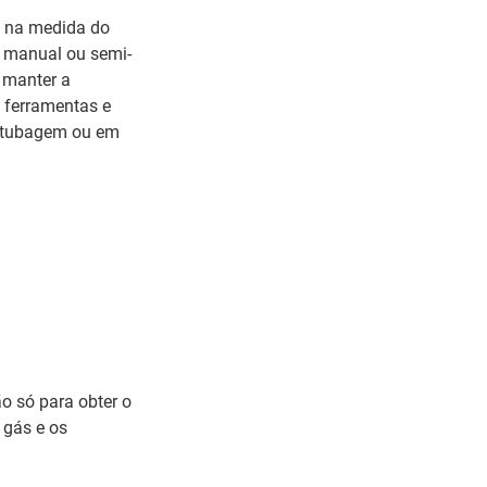
r, na medida do
e, manual ou semi-
 manter a
s ferramentas e
 e tubagem ou em
o só para obter o
 gás e os