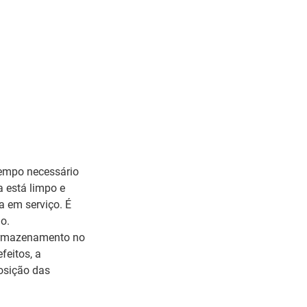
 tempo necessário
a está limpo e
a em serviço. É
o.
 armazenamento no
feitos, a
posição das