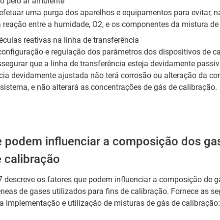
 pelo ar ambiente
 efetuar uma purga dos aparelhos e equipamentos para evitar, 
a reação entre a humidade, O2, e os componentes da mistura de 
culas reativas na linha de transferência
onfiguração e regulação dos parâmetros dos dispositivos de ca
ssegurar que a linha de transferência esteja devidamente passi
cia devidamente ajustada não terá corrosão ou alteração da cor
sistema, e não alterará as concentrações de gás de calibração.
e podem influenciar a composição dos ga
 calibração
 descreve os fatores que podem influenciar a composição de g
eas de gases utilizados para fins de calibração. Fornece as se
 a implementação e utilização de misturas de gás de calibração