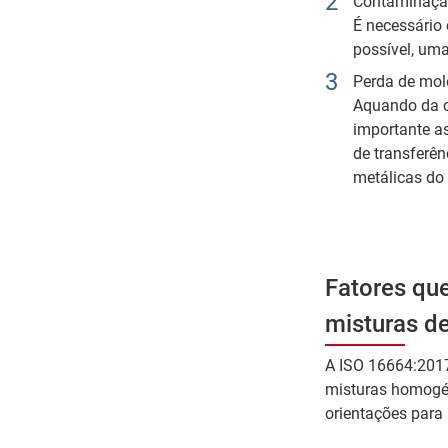
Contaminação
É necessário
possível, um
Perda de molé
Aquando da c
importante a
de transferên
metálicas do 
Fatores qu
misturas de
A ISO 16664:2017
misturas homogén
orientações para