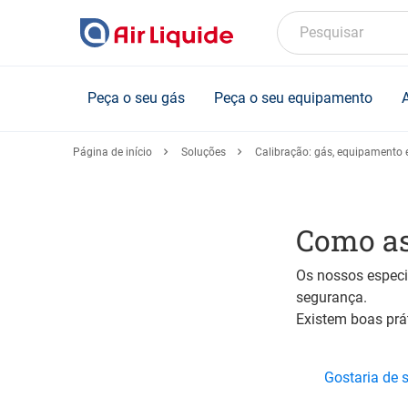
Skip
to
Pesquisar
main
content
Peça o seu gás
Peça o seu equipamento
Página de início
Soluções
Calibração: gás, equipamento e
Como as
Os nossos especi
segurança.
Existem boas prá
Gostaria de 