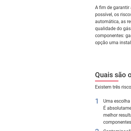
A fim de garantir
possível, os risco
automática, as r
qualidade do gás.
componentes: garr
opção uma instala
Quais são o
Existem três risc
Uma escolha 
É absolutame
melhor result
componentes d