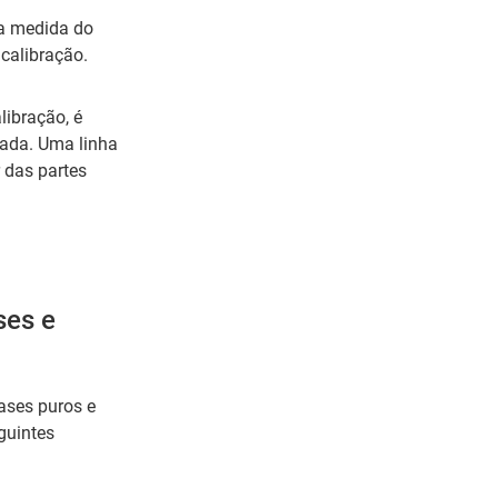
na medida do
calibração.
libração, é
vada. Uma linha
 das partes
ses e
ases puros e
guintes
: