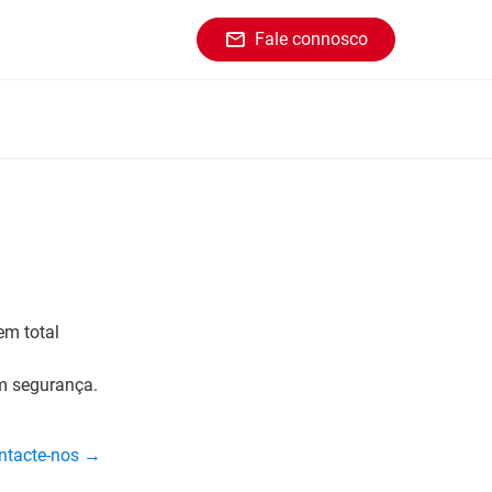
Fale connosco
em total
em segurança.
ontacte-nos →