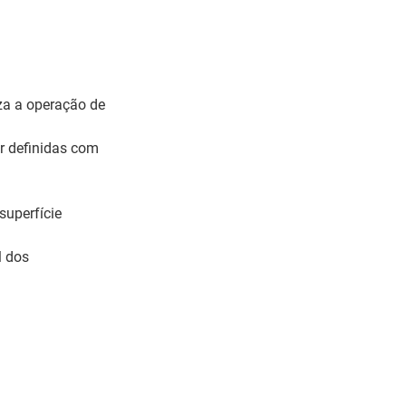
iza a operação de
r definidas com
uperfície
l dos