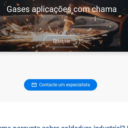
Gases aplicações com chama
Discover
a a nossa gama de gases adaptada aos seus processos de
ra e corte com chama.
Contacte um especialista