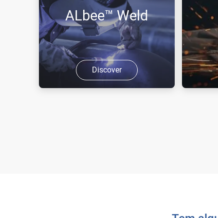
ALbee™ Weld
Discover
Procura uma forma fácil de
Descubr
soldar? Quer poupar tempo e
soldadu
dinheiro, em segurança? ALbee™
Weld é a solução.