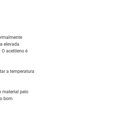
normalmente
ma elevada
 O acetileno é
ar a temperatura
o material pelo
 o bom