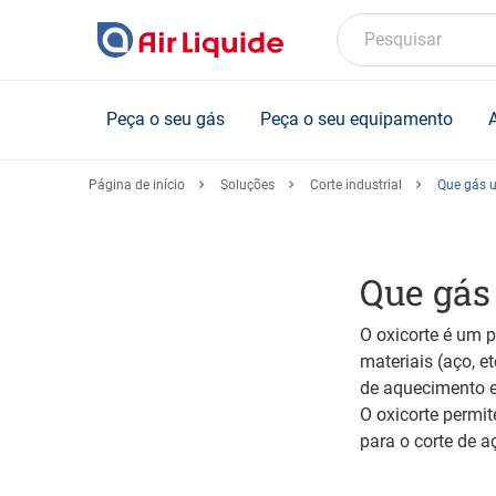
Skip
to
Pesquisar
main
content
Peça o seu gás
Peça o seu equipamento
Página de início
Soluções
Corte industrial
Que gás ut
Que gás 
O oxicorte é um p
materiais (aço, 
de aquecimento e
O oxicorte permit
para o corte de a