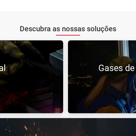
Descubra as nossas soluções
al
Gases de
ial. O corte é uma
Para soldaduras de qualidad
oferece-lhe soluções adaptad