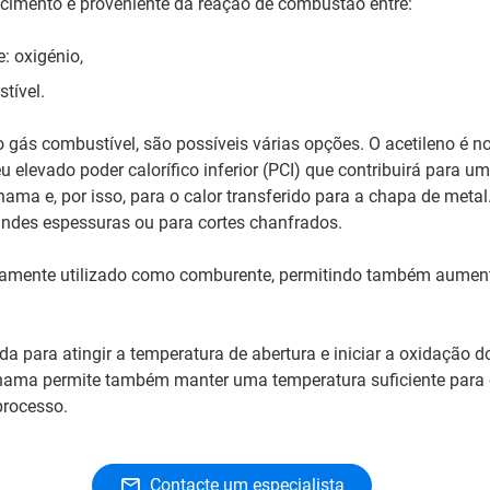
imento é proveniente da reação de combustão entre:
 oxigénio,
tível.
o gás combustível, são possíveis várias opções. O acetileno é 
u elevado poder calorífico inferior (PCI) que contribuirá para u
ama e, por isso, para o calor transferido para a chapa de metal.
randes espessuras ou para cortes chanfrados.
iamente utilizado como comburente, permitindo também aument
da para atingir a temperatura de abertura e iniciar a oxidação d
 chama permite também manter uma temperatura suficiente para
rocesso.
Contacte um especialista