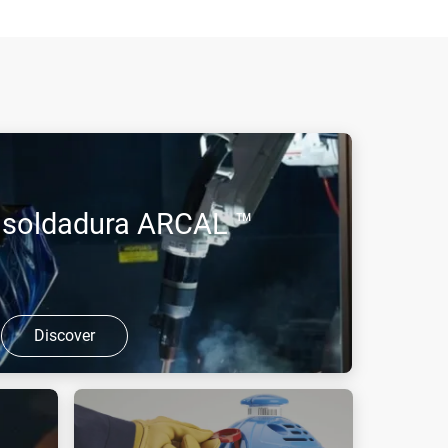
 soldadura ARCAL ™
Discover
e ótima, a gama de gases e misturas ARCAL™
as a todos os seus tipos de necessidades.