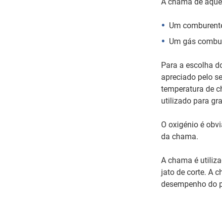
A chama de aquec
Um comburente:
Um gás combus
Para a escolha d
apreciado pelo se
temperatura de ch
utilizado para g
O oxigénio é obv
da chama.
A chama é utiliza
jato de corte. A
desempenho do p