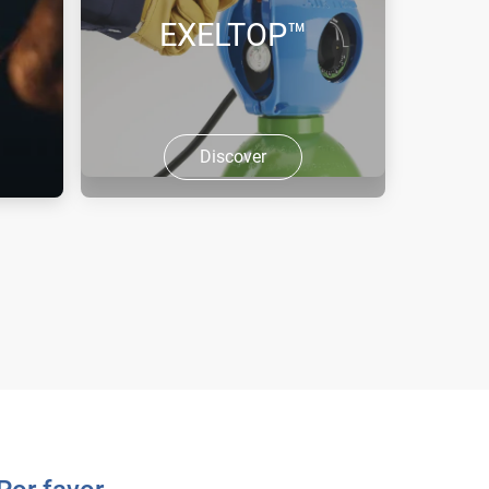
EXELTOP™
Discover
Com EXELTOP™, uma inovação Air
Liquide, a garrafa de gás vem
equipada com um manorreductor
integrado com um duplo estágio
de expansão.