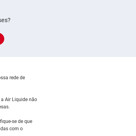
ses?
ossa rede de
a Air Liquide não
esas.
fique-se de que
adas com o