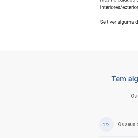
interiores/exterio
Se tiver alguma d
Tem alg
Os 
Os seus 
1/2