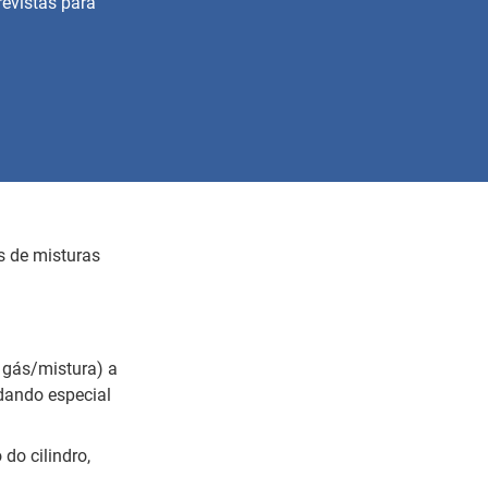
evistas para
s de misturas
 gás/mistura) a
 dando especial
 do cilindro,