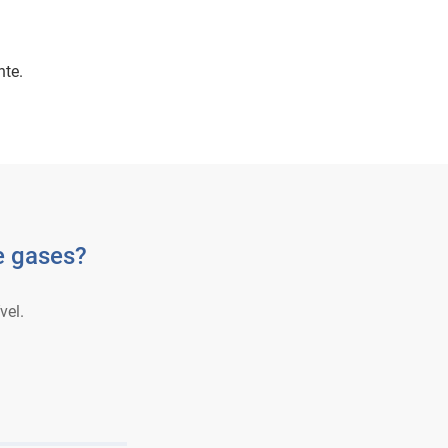
nte.
e gases?
.
vel.