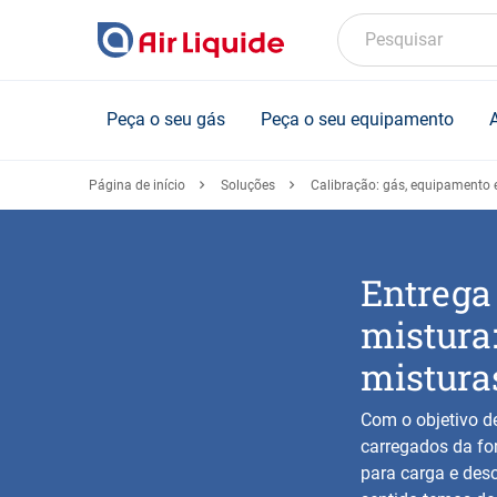
Skip
to
Pesquisar
main
content
Peça o seu gás
Peça o seu equipamento
Página de início
Soluções
Calibração: gás, equipamento e
Entrega
mistura
mistura
Com o objetivo d
carregados da fo
para carga e desc