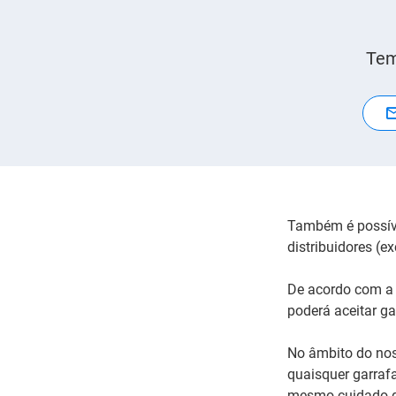
Tem
Também é possível
distribuidores (e
De acordo com a r
poderá aceitar g
No âmbito do nos
quaisquer garraf
mesmo cuidado qu