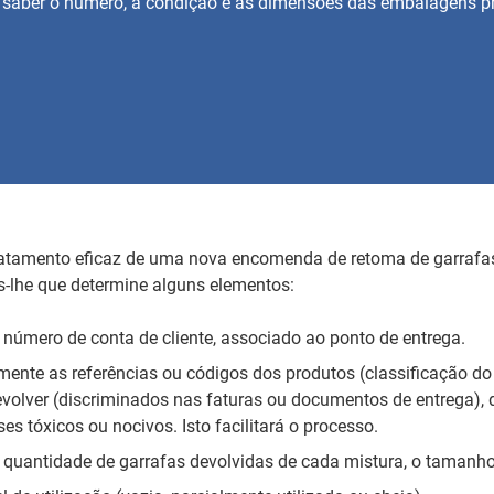
 saber o número, a condição e as dimensões das embalagens pr
tratamento eficaz de uma nova encomenda de retoma de garrafa
-lhe que determine alguns elementos:
 número de conta de cliente, associado ao ponto de entrega.
mente as referências ou códigos dos produtos (classificação do
evolver (discriminados nas faturas ou documentos de entrega),
es tóxicos ou nocivos. Isto facilitará o processo.
 quantidade de garrafas devolvidas de cada mistura, o tamanho