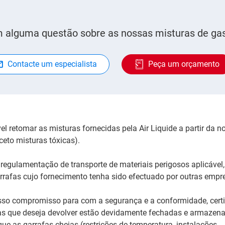
 alguma questão sobre as nossas misturas de ga
Contacte um especialista
Peça um orçamento
 retomar as misturas fornecidas pela Air Liquide a partir da n
xceto misturas tóxicas).
egulamentação de transporte de materiais perigosos aplicável, 
arrafas cujo fornecimento tenha sido efectuado por outras empr
so compromisso para com a segurança e a conformidade, certi
as que deseja devolver estão devidamente fechadas e armazen
e as garrafas cheias (restrições de temperatura, instalações