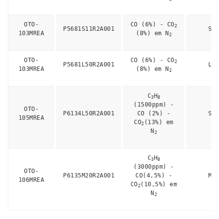
OTO-
CO (6%) - CO
2
P5681S11R2A001
S1
103MREA
(8%) em N
2
OTO-
CO (6%) - CO
2
P5681L50R2A001
L5
103MREA
(8%) em N
2
C
H
3
8
(1500ppm) -
OTO-
P6134L50R2A001
CO (2%) -
S1
105MREA
CO
(13%) em
2
N
2
C
H
3
8
(3000ppm) -
OTO-
P6135M20R2A001
CO(4,5%) -
M2
106MREA
CO
(10,5%) em
2
N
2