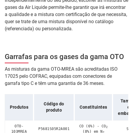
Independentemente do seu pedido, escolher as misturas de
gases da Air Liquide permite-lhe garantir que irá encontrar
a qualidade e a mistura com certificação de que necessita,
quer se trate de uma mistura disponível no catálogo
(referenciada) ou personalizada.
Garrafas para os gases da gama OTO
As misturas da gama OTO-MREA são acreditadas ISO
17025 pelo COFRAC, equipadas com conectores de
garrafa tipo C e têm uma garantia de 36 meses.
Tama
Código do
Produtos
Constituintes
da
produto
embal
OTO-
CO (6%) - CO
2
P5681S05R2A001
S0
103MREA
(8%) em N
2