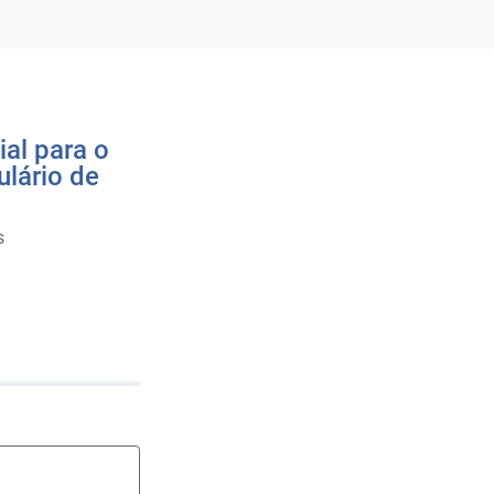
al para o
lário de
s