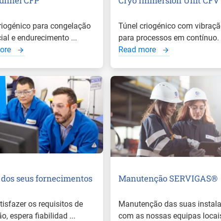
unnel CFP
Cryo Immersion Unit CFV
riogénico para congelação
Túnel criogénico com vibraç
cial e endurecimento ...
para processos em contínuo.
ore
Read more
 dos seus fornecimentos
Manutenção SERVIGAS®
tisfazer os requisitos de
Manutenção das suas instal
, espera fiabilidad ...
com as nossas equipas locais 