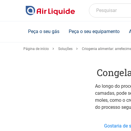
Skip
to
Pesquisar
main
content
Peça o seu gás
Peça o seu equipamento
Página de início
Soluções
Criogenia alimentar: arrefecim
Congela
Ao longo do proc
camadas, pode se
moles, como o cre
do processo segu
Gostaria de 