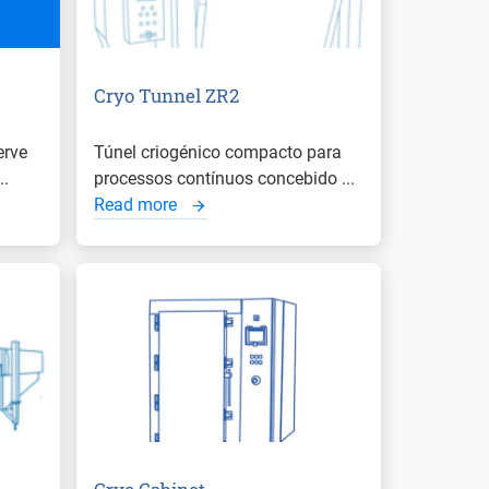
Cryo Tunnel ZR2
erve
Túnel criogénico compacto para
..
processos contínuos concebido ...
Read more