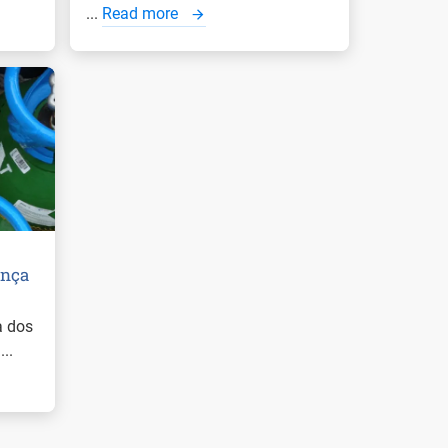
...
Read more
ança
a dos
..