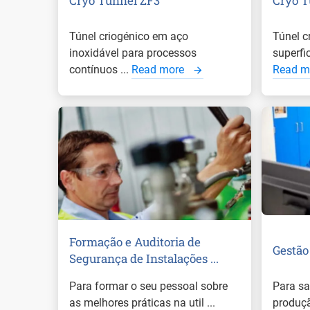
Cryo Tunnel ZF3
Cryo T
Túnel criogénico em aço
Túnel c
inoxidável para processos
superfi
contínuos ...
Read more
Read m
Formação e Auditoria de
Gestão
Segurança de Instalações ...
Para formar o seu pessoal sobre
Para sa
as melhores práticas na util ...
produção