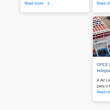
Read more
Read m
OPEX |
tempor
A Air L
para o 
Read m