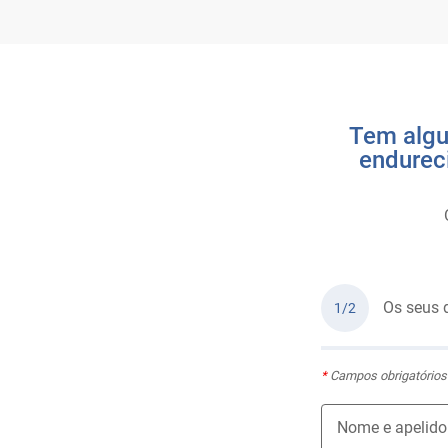
Tem algu
endurec
Os seus 
1/2
*
Campos obrigatórios
Nome e apelido