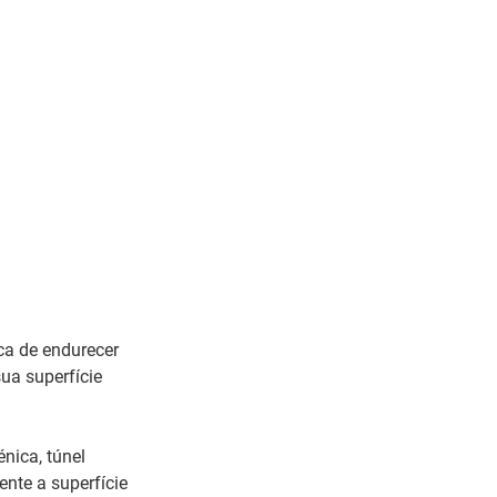
ca de endurecer
ua superfície
nica, túnel
nte a superfície