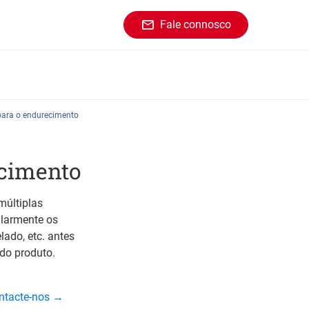
Fale connosco
para o endurecimento
ecimento
múltiplas
ularmente os
lado, etc. antes
do produto.
ontacte-nos →