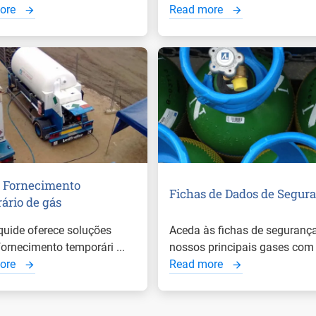
ore
Read more
 Fornecimento
Fichas de Dados de Segur
ário de gás
iquide oferece soluções
Aceda às fichas de seguranç
fornecimento temporári ...
nossos principais gases com .
ore
Read more