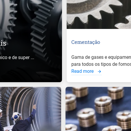
is
Cementação
Gama de gases e equipamen
ico e de super ...
para todos os tipos de fornos 
Read more