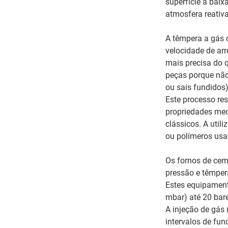
superfície a baix
atmosfera reativa
A têmpera a gás d
velocidade de ar
mais precisa do q
peças porque não 
ou sais fundidos)
Este processo re
propriedades me
clássicos. A util
ou polímeros usa
Os fornos de cem
pressão e têmper
Estes equipament
mbar) até 20 bar
A injeção de gás 
intervalos de fun