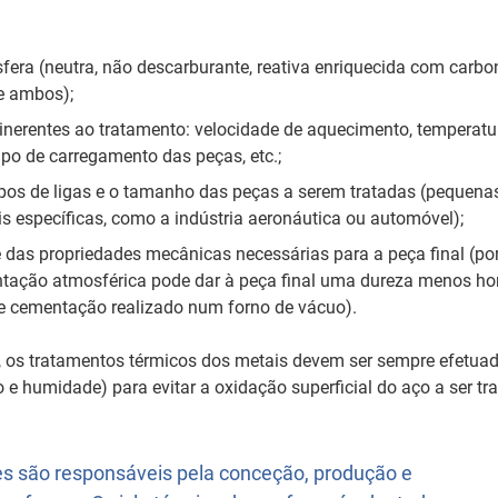
sfera (neutra, não descarburante, reativa enriquecida com carb
e ambos);
inerentes ao tratamento: velocidade de aquecimento, temperatu
ipo de carregamento das peças, etc.;
tipos de ligas e o tamanho das peças a serem tratadas (pequenas
is específicas, como a indústria aeronáutica ou automóvel);
 das propriedades mecânicas necessárias para a peça final (po
ntação atmosférica pode dar à peça final uma dureza menos h
 cementação realizado num forno de vácuo).
, os tratamentos térmicos dos metais devem ser sempre efetuad
o e humidade) para evitar a oxidação superficial do aço a ser tr
es são responsáveis pela conceção, produção e