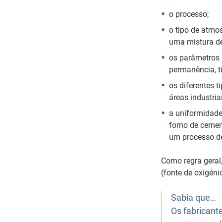
o processo;
o tipo de atmo
uma mistura d
os parâmetros 
permanência, t
os diferentes 
áreas industria
a uniformidade
forno de ceme
um processo de
Como regra geral
(fonte de oxigéni
Sabia que…
Os fabricant