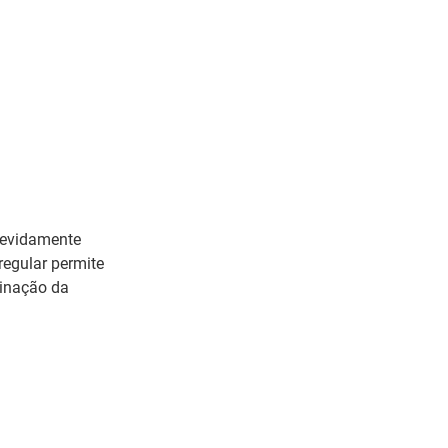
devidamente
regular permite
minação da