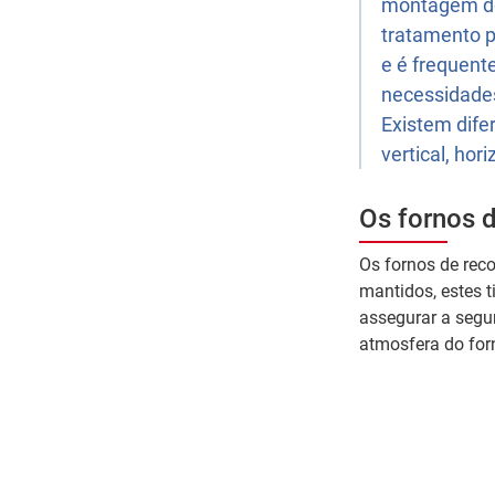
montagem dos
tratamento p
e é frequent
necessidades
Existem dife
vertical, hor
Os fornos 
Os fornos de rec
mantidos, estes t
assegurar a segu
atmosfera do for