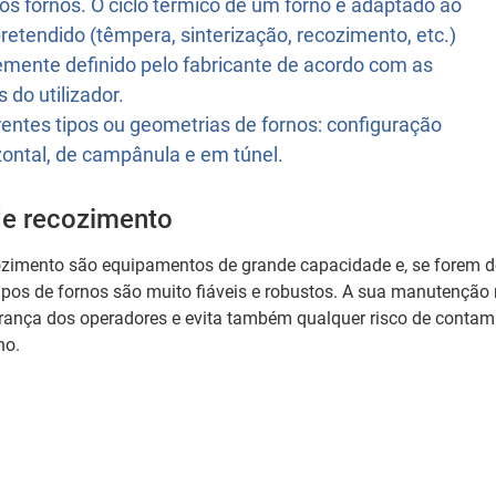
 fornos. O ciclo térmico de um forno é adaptado ao
retendido (têmpera, sinterização, recozimento, etc.)
emente definido pelo fabricante de acordo com as
 do utilizador.
rentes tipos ou geometrias de fornos: configuração
izontal, de campânula e em túnel.
de recozimento
ozimento são equipamentos de grande capacidade e, se forem 
ipos de fornos são muito fiáveis e robustos. A sua manutenção 
rança dos operadores e evita também qualquer risco de conta
no.