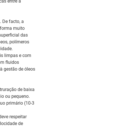
cas entre a
 De facto, a
 forma muito
uperficial das
leos, polímeros
lidade.
is limpas e com
m fluidos
 à gestão de óleos
truração de baixa
io ou pequeno.
uo primário (10-3
deve respeitar
elocidade de