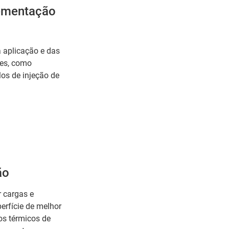
cementação
 aplicação e das
ses, como
os de injeção de
ão
r cargas e
erfície de melhor
os térmicos de