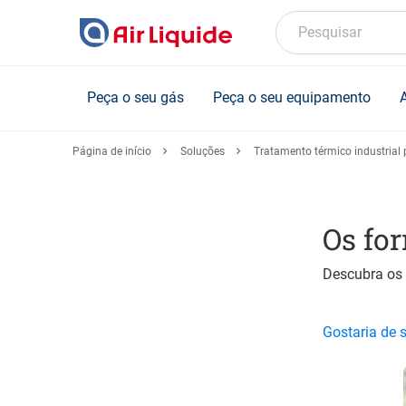
Skip
to
Pesquisar
main
content
Peça o seu gás
Peça o seu equipamento
Página de início
Soluções
Tratamento térmico industrial
Os fo
Descubra os 
Gostaria de 