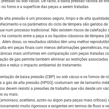
a pressão ou sob vácuo. De facto, a baixa pressão facilita as tro
 no forno e a superfície das peças a serem tratadas.
e alta pressão é um processo seguro, limpo e de alta qualidade.
refecimento e os parâmetros do ciclo de têmpera são geridos de
ue num processo tradicional. Não existem riscos de calefação s
há contacto entre a peça e os líquidos clássicos de têmpera (ó
. Além disso, os resultados obtidos têm uma melhor reprodutibi
sulta em peças finais com menos deformações geométricas, ma
cânicas mais uniformes em comparação com peças tratadas co
ização de gás permite também eliminar as restrições associadas
dos e reduz o impacto ambiental do tratamento.
entação de baixa pressão (CBP) ou sob vácuo e os fornos de ni
a a gás de alta pressão (HPGQ) costumam ser de tamanho méd
os devem resistir a pressões de trabalho que vão desde um vác
es ou mais.
(amoníaco, acetileno, azoto ou árgon para peças mais críticas) 
cionamento muito rigorosos e exigentes em termos de fluxo e v