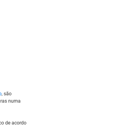
o
, são
uras numa
ico de acordo