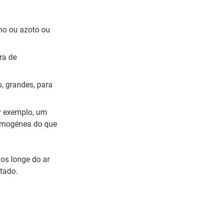
ono ou azoto ou
ra de
, grandes, para
r exemplo, um
omogénea do que
os longe do ar
atado.