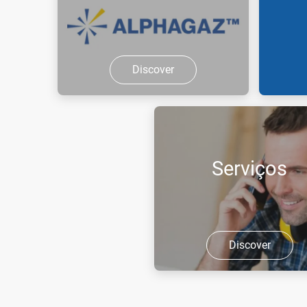
Discover
Gases especiais e misturas de
Gás par
calibração.
supercr
Serviços
Discover
Uma gama de serviços adap
às suas necessidades.