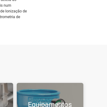
eis num
 de Ionização de
trometria de
Equipamentos