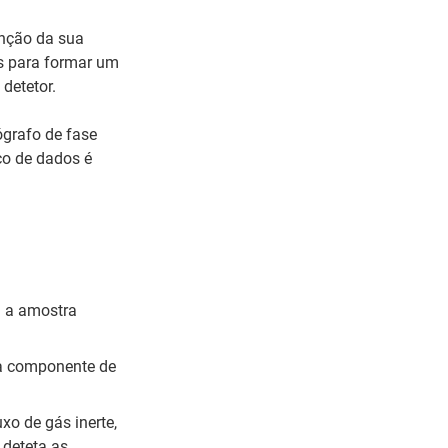
unção da sua
os para formar um
detetor.
grafo de fase
co de dados é
ta a amostra
da componente de
xo de gás inerte,
 deteta as