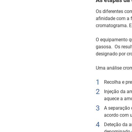
As etapas da
Os diferentes co
afinidade com a f
cromatograma. Em
O equipamento qu
gasosa. Os resul
designado por c
Uma análise crom
Recolha e pr
Injeção da am
aquece a amos
A separação 
acordo com u
Deteção da am
denominado gá