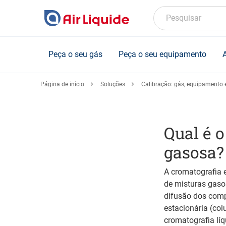
Skip
to
Pesquisar
main
content
Peça o seu gás
Peça o seu equipamento
Página de início
Soluções
Calibração: gás, equipamento e
Qual é o
gasosa?
A cromatografia 
de misturas gaso
difusão dos comp
estacionária (col
cromatografia líq