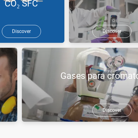
CO₂ SFC
Discover
Discover
a cromatografia de fase
Nova geração de botijas com
ítica
válvula reguladora integrada.
Gases para cromato
Discover
tados
Garantia de qualidade da análise da fonte de gás n