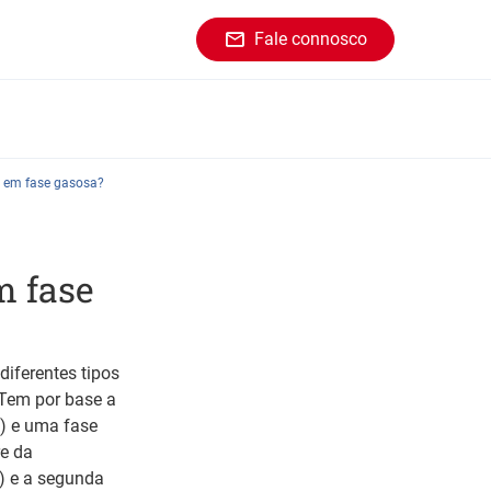
Fale connosco
a em fase gasosa?
m fase
iferentes tipos
 Tem por base a
) e uma fase
re da
o) e a segunda