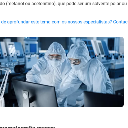
ido (metanol ou acetonitrilo), que pode ser um solvente polar ou 
 de aprofundar este tema com os nossos especialistas? Conta