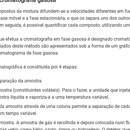
 cromatografia gasosa
mpostos da mistura difundem-se a velocidades diferentes em f
ase móvel e a fase estacionária, o que os separa uns dos outr
 seguida, é possível quantificar cada composto, utilizando um 
e efetua a cromatografia em fase gasosa é designado cromató
tados deste método são apresentados sob a forma de um gráfi
romatograma de fase gasosa.
atográfica é constituída por 4 etapas:
eparação da amostra.
ostra (constituintes voláteis). Para o fazer, a unidade que inje
tra líquida e vaporiza-a a uma temperatura variável,
da amostra através de uma coluna permite a separação de ca
m tempo variável.
ostra. A amostra de gás é recolhida e depois colocada num flu
s vetor, como hélio, azoto, árgon ou hidrogénio. O detetor, que