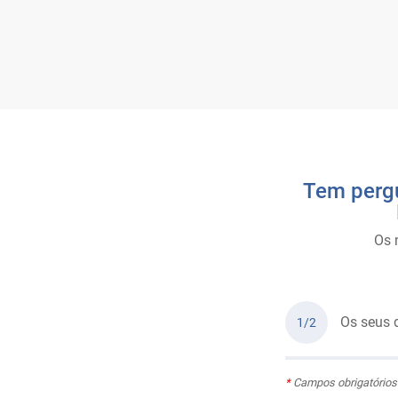
Tem pergu
Os 
Os seus 
1/2
*
Campos obrigatórios