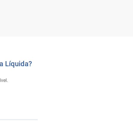
a Líquida?
.
vel.