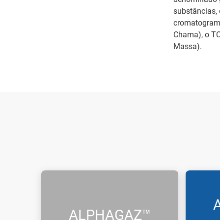
substâncias, 
cromatograma
Chama), o TC
Massa).
ALPHAGAZ™