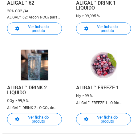
ALIGAL™ 62
ALIGAL™ DRINK 1
LIQUIDO
20% CO2 /Ar
N
≥ 99,995 %
2
ALIGAL™ 62: Árgon e CO₂ para
uma proteção gasosa eficaz. O
Ver ficha do
Ver ficha do
vinho e os vegetais frescos
produto
produto
merecem o melhor.
ALIGAL™ DRINK 2
ALIGAL™ FREEZE 1
LIQUIDO
N
≥ 99 %
2
CO
≥ 99,9 %
2
ALIGAL™ FREEZE 1 : O frio
ALIGAL™ DRINK 2 : O CO₂ de
criogénico para um
referência para a carbonatação
arrefecimento ou uma
Ver ficha do
Ver ficha do
de bebidas de excelência!
produto
produto
congelação alimentar
otimizados!