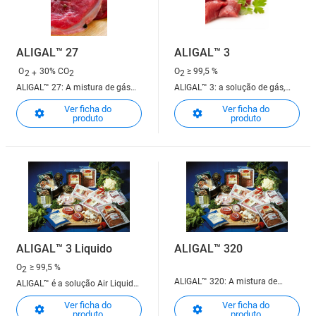
ALIGAL™ 27
ALIGAL™ 3
O
30% CO
O
≥ 99,5 %
2 +
2
2
ALIGAL™ 27: A mistura de gás
ALIGAL™ 3: a solução de gás,
para uma cor brilhante e uma
puro ou em mistura, para a
Ver ficha do
Ver ficha do
conservação segura de carnes
conservação de carnes
produto
produto
vermelhas!
vermelhas ou para estimular a
fermentação de cerveja ou
vinho.
ALIGAL™ 3 Liquido
ALIGAL™ 320
O
≥ 99,5 %
2
ALIGAL™ 320: A mistura de
ALIGAL™ é a solução Air Liquide
gases para uma cor brilhante e
dedicada ao mercado agro-
Ver ficha do
Ver ficha do
uma conservação segura de
alimentar
produto
produto