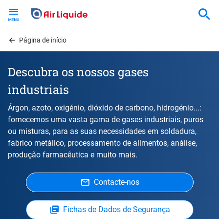
Skip
to
main
content
Página de início
Descubra os nossos gases
industriais
Árgon, azoto, oxigénio, dióxido de carbono, hidrogénio...:
fornecemos uma vasta gama de gases industriais, puros
ou misturas, para as suas necessidades em soldadura,
fabrico metálico, processamento de alimentos, análise,
produção farmacêutica e muito mais.
Contacte-nos
Fichas de Dados de Segurança