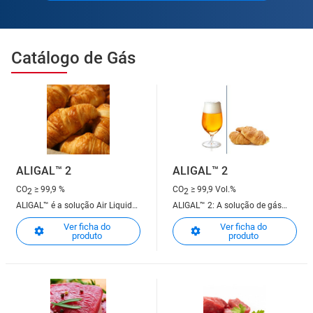
Catálogo de Gás
ALIGAL™ 2
ALIGAL™ 2
CO
≥ 99,9 %
CO
≥ 99,9 Vol.%
2
2
ALIGAL™ é a solução Air Liquide
ALIGAL™ 2: A solução de gás
dedicada ao mercado agro-
para bebidas com gás e
Ver ficha do
Ver ficha do
alimentar
proteção ideal dos seus
produto
produto
alimentos!