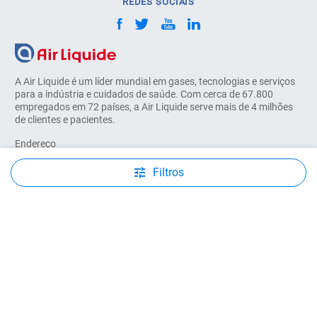
REDES SOCIAIS
A Air Liquide é um líder mundial em gases, tecnologias e serviços
para a indústria e cuidados de saúde. Com cerca de 67.800
empregados em 72 países, a Air Liquide serve mais de 4 milhões
de clientes e pacientes.
Endereço
Sociedade Portuguesa do Ar Líquido, Arlíquido Lda
Rua Dr António Loureiro Borges, 4-2º
Filtros
Arquiparque-Miraflores
1495-131 Algés - Portugal
© COPYRIGHT 2026, AIR LIQUIDE. TODOS OS DIREITOS RESERVADOS
Avisos legais
Condições Gerais de Fornecimento
Política de Cookies
Política de Privacidade de Dados Pessoais de Clientes e
Fornecedores