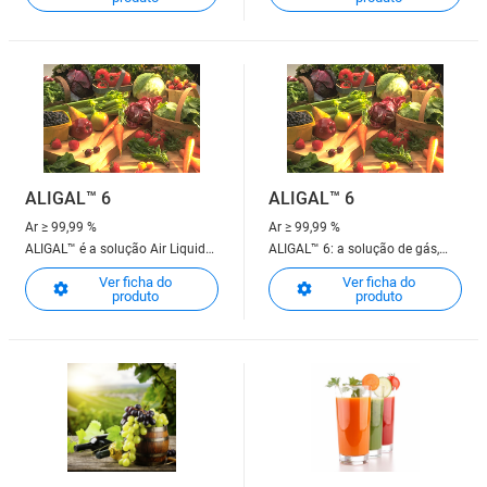
carnes vermelhas!
ALIGAL™ 6
ALIGAL™ 6
Ar
≥ 99,99 %
Ar
≥ 99,99 %
ALIGAL™ é a solução Air Liquide
ALIGAL™ 6: a solução de gás,
dedicada ao mercado agro-
puro ou em mistura, para
Ver ficha do
Ver ficha do
alimentar
conservação em atmosfera
produto
produto
protetora de vegetais crus ou
para proteção do vinho durante
a sua produção.