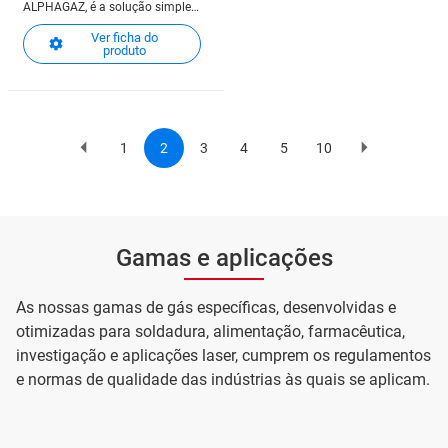
ALPHAGAZ, é a solução simples
para optimizar a cadeia
Ver ficha do
analítica
produto
1
2
3
4
5
10
Previous
Page
Current
Page
Page
Page
Page
Next
Pagination
page
page
page
Gamas e aplicações
As nossas gamas de gás específicas, desenvolvidas e
otimizadas para soldadura, alimentação, farmacêutica,
investigação e aplicações laser, cumprem os regulamentos
e normas de qualidade das indústrias às quais se aplicam.