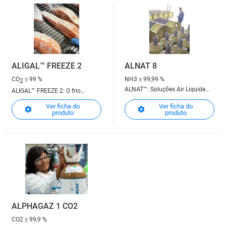
ALIGAL™ FREEZE 2
ALNAT 8
CO
≥ 99 %
NH3
≥ 99,99 %
2
ALNAT™: Soluções Air Liquide
ALIGAL™ FREEZE 2: O frio
para o tratamento térmico de
criogénico para um controlo de
Ver ficha do
Ver ficha do
metais
temperatura e uma congelação
produto
produto
alimentar de precisão!
ALPHAGAZ 1 CO2
CO2
≥ 99,9 %