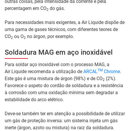
outras coisas, pela intensidade da corrente e pela
percentagem em CO
do gás.
2
Para necessidades mais exigentes, a Air Liquide dispõe de
uma gama de gases técnicos, com diferentes teores de
CO
ou O
no árgon, por exemplo.
2
2
Soldadura MAG em aço inoxidável
Para soldar aço inoxidável com o processo MAG, a
TM
Air Liquide recomenda a utilização de
ARCAL
Chrome
.
Este gás é uma mistura de árgon (98%) e de CO
(2%).
2
Favorece o aspeto do cordão de soldadura e a resistência
à corrosão com uma oxidação mínima sem degradar a
estabilidade do arco elétrico.
Deve-se também ter em atenção a possibilidade de utilizar
um gás de proteção inversa: um sistema injeta um gás
inerte (árgon, azoto ou mistura) na raiz da soldadura.