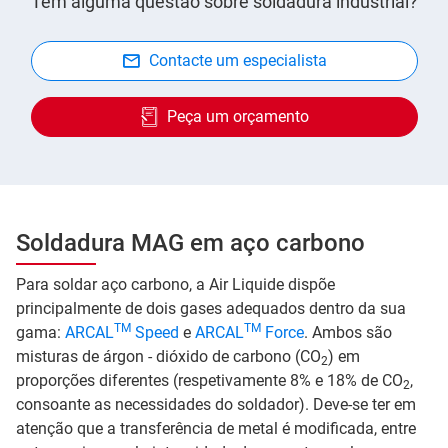
Tem alguma questão sobre soldadura industrial?
Contacte um especialista
Peça um orçamento
Soldadura MAG em aço carbono
Para soldar aço carbono, a Air Liquide dispõe
principalmente de dois gases adequados dentro da sua
TM
TM
gama:
ARCAL
Speed
e
ARCAL
Force
. Ambos são
misturas de árgon - dióxido de carbono (CO
) em
2
proporções diferentes (respetivamente 8% e 18% de CO
,
2
consoante as necessidades do soldador). Deve-se ter em
atenção que a transferência de metal é modificada, entre