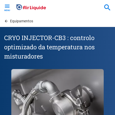
Skip
to
main
content
Equipamentos
CRYO INJECTOR-CB3 : controlo
optimizado da temperatura nos
misturadores